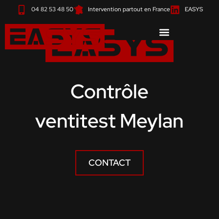
Aller
04 82 53 48 50
Intervention partout en France
EASYS
au
contenu
Contrôle
ventitest Meylan
CONTACT