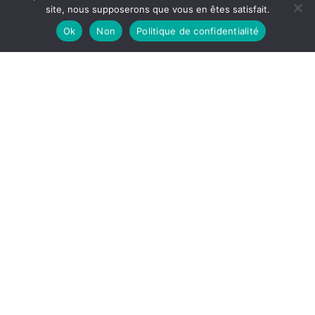
site, nous supposerons que vous en êtes satisfait.
Ok
Non
Politique de confidentialité
Étanchéité de l’air des systèmes IEAG Lyon