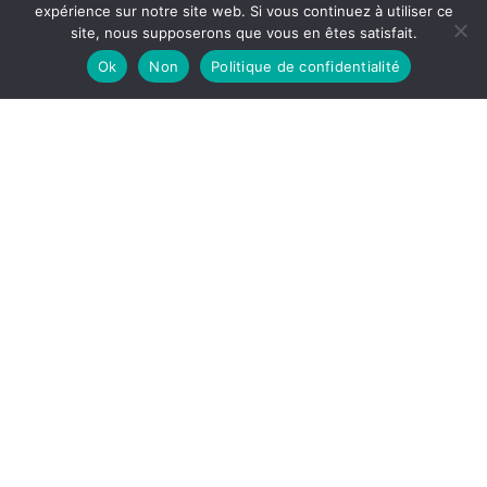
expérience sur notre site web. Si vous continuez à utiliser ce
site, nous supposerons que vous en êtes satisfait.
Ok
Non
Politique de confidentialité
Système d'extinction à gaz Aix-les-Bains