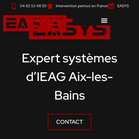
Aller
04 82 53 48 50
Intervention partout en France
EASYS
au
contenu
Expert systèmes
d’IEAG Aix-les-
Bains
CONTACT