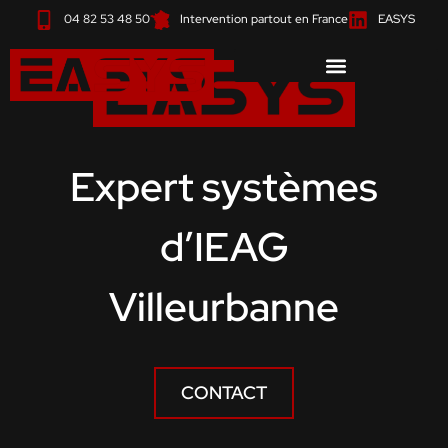
Aller
04 82 53 48 50
Intervention partout en France
EASYS
au
contenu
Expert systèmes
d’IEAG
Villeurbanne
CONTACT