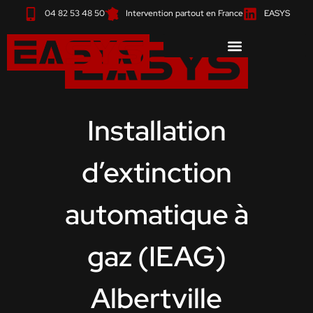
Aller
04 82 53 48 50
Intervention partout en France
EASYS
au
contenu
Installation
d’extinction
automatique à
gaz (IEAG)
Albertville