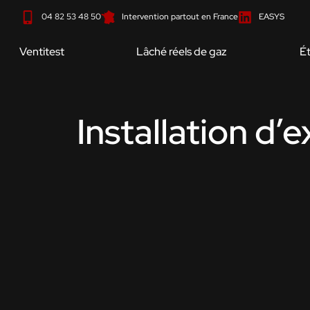
Aller
04 82 53 48 50
Intervention partout en France
EASYS
au
contenu
Ventitest
Lâché réels de gaz
Ét
Installation d’