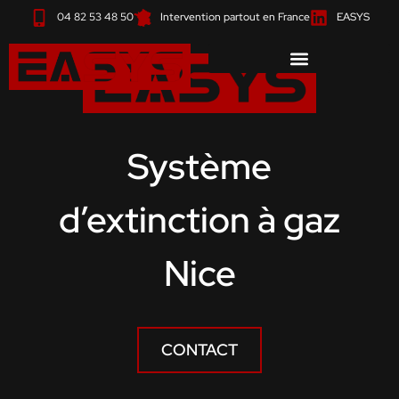
Aller
04 82 53 48 50
Intervention partout en France
EASYS
au
contenu
Système
d’extinction à gaz
Nice
CONTACT