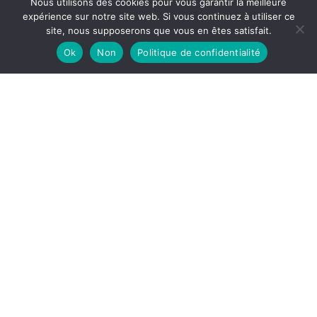
Nous utilisons des cookies pour vous garantir la meilleure
expérience sur notre site web. Si vous continuez à utiliser ce
site, nous supposerons que vous en êtes satisfait.
Ok
Non
Politique de confidentialité
Système d'extinction à gaz Seyssinet-Pariset