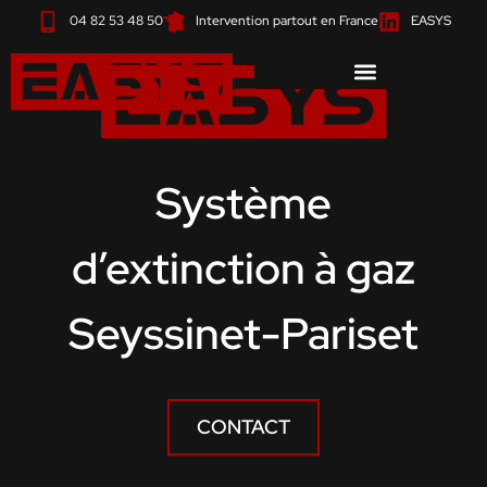
Aller
04 82 53 48 50
Intervention partout en France
EASYS
au
contenu
Système
d’extinction à gaz
Seyssinet-Pariset
CONTACT